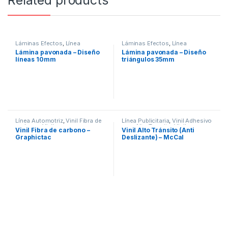
Láminas Efectos
,
Línea
Láminas Efectos
,
Línea
Oficinas
,
Vinil Pavonado
,
Viniles
Oficinas
,
Vinil Pavonado
,
Viniles
Lámina pavonada – Diseño
Lámina pavonada – Diseño
líneas 10mm
triángulos 35mm
Línea Automotriz
,
Vinil Fibra de
Línea Publicitaria
,
Vinil Adhesivo
carbono
,
Viniles
para Alto Transito
,
Viniles
Vinil Fibra de carbono –
Vinil Alto Tránsito (Anti
Graphictac
Deslizante) – McCal