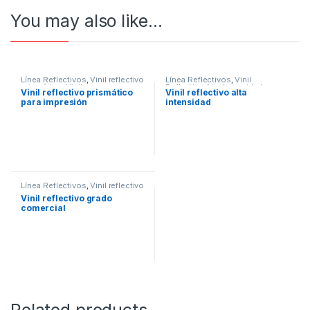
You may also like…
Línea Reflectivos
,
Vinil reflectivo
Línea Reflectivos
,
Vinil
prismático
,
Viniles
Reflectivo Alta Intensidad
,
Vinil reflectivo prismático
Vinil reflectivo alta
Viniles
para impresión
intensidad
Línea Reflectivos
,
Vinil reflectivo
comercial
,
Viniles
Vinil reflectivo grado
comercial
Related products