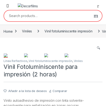
Saltar a la navegación
Saltar al contenido
Search for:
Home
Viniles
Vinil fotoluminiscente impresión
Vi
🔍
Línea Reflectivos
,
Vinil fotoluminiscente impresión
,
Viniles
Vinil Fotoluminiscente para
impresión (2 horas)
Añadir a la lista de deseos
Comparar
Vinilo autoadhesivo de impresión con tinta solvente-
ecosolvente para señalización en zonas oscuras.