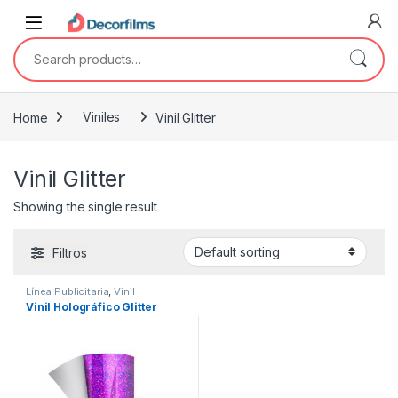
Saltar a la navegación
Saltar al contenido
Search for:
Home
Viniles
Vinil Glitter
Vinil Glitter
Showing the single result
Filtros
Línea Publicitaria
,
Vinil
Escarchado - 3D
,
Vinil Glitter
,
Vinil Holográfico Glitter
Vinil Holográfico
,
Viniles