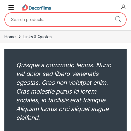
Saltar a la navegación
Saltar al contenido
Search for:
Home
Links & Quotes
Quisque a commodo lectus. Nunc
vel dolor sed libero venenatis
egestas. Cras non volutpat enim.
Cras molestie purus id lorem
sodales, in facilisis erat tristique.
Aliquam luctus orci aliquet augue
eleifend.